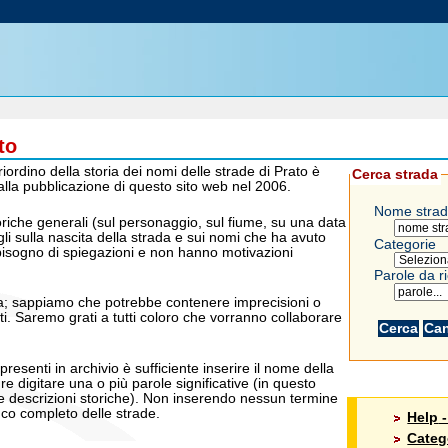
to
riordino della storia dei nomi delle strade di Prato è
Cerca strada
alla pubblicazione di questo sito web nel 2006.
Nome strad
toriche generali (sul personaggio, sul fiume, su una data
tagli sulla nascita della strada e sui nomi che ha avuto
Categorie
isogno di spiegazioni e non hanno motivazioni
Parole da r
iva; sappiamo che potrebbe contenere imprecisioni o
ti. Saremo grati a tutti coloro che vorranno collaborare
presenti in archivio è sufficiente inserire il nome della
e digitare una o più parole significative (in questo
lle descrizioni storiche). Non inserendo nessun termine
enco completo delle strade.
Help
-
Categ