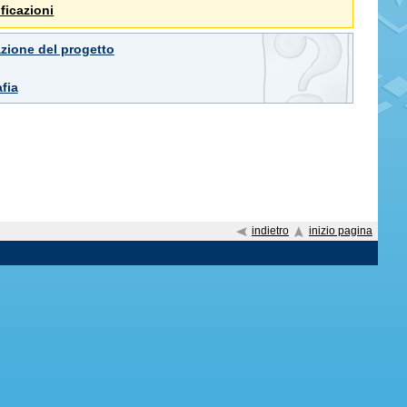
ficazioni
zione del progetto
fia
indietro
inizio pagina