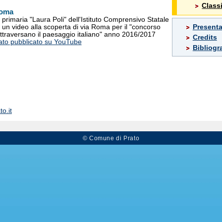
Classi
Roma
 primaria "Laura Poli" dell'Istituto Comprensivo Statale
Presenta
 un video alla scoperta di via Roma per il "concorso
attraversano il paesaggio italiano" anno 2016/2017
Credits
stato pubblicato su YouTube
Bibliogra
o.it
© Comune di Prato