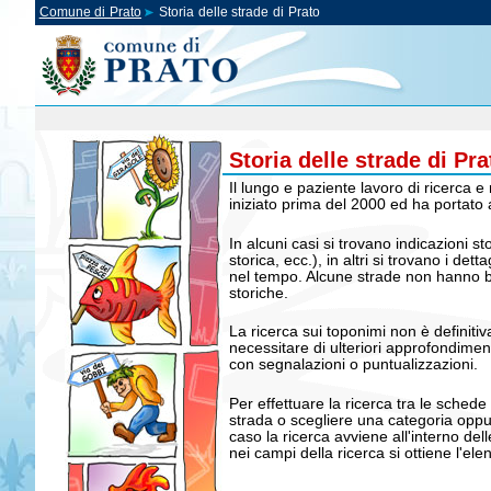
Comune di Prato
Storia delle strade di Prato
Storia delle strade di Pra
Il lungo e paziente lavoro di ricerca e 
iniziato prima del 2000 ed ha portato 
In alcuni casi si trovano indicazioni s
storica, ecc.), in altri si trovano i det
nel tempo. Alcune strade non hanno b
storiche.
La ricerca sui toponimi non è definit
necessitare di ulteriori approfondimen
con segnalazioni o puntualizzazioni.
Per effettuare la ricerca tra le schede 
strada o scegliere una categoria oppur
caso la ricerca avviene all'interno de
nei campi della ricerca si ottiene l'el